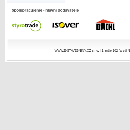
WWW.E-STAVEBNINY.CZ s.r.o. | 1. máje 102 (areál NEO