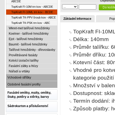
Objednávk
ABCDE
TopKraft FI-10M trn kov - ABCDE
TopKraft FI-10ML trn kov - BCDE
TopKraft TK-PPV šroub kov - ABCE
Základní informace
Pop
TopKraft TK-PSK trn kov - ABC
Wkret-met talířové hmoždinky
TopKraft FI-10ML
Koelner - talířové hmoždinky
Délka: 140mm
Ejot - talířové hmoždinky
Baumit - talířové hmoždinky
Průměr talířku:
Talířové hmoždinky - dřevostavby
Průměr dříku: 1
Provětrávané fasády
Kotvící izolační talířky
Kotevní část: 8
Fasádní zátky a frézy
Vhodné pro kotve
Nářadí a vrtáky
kategorie použit
Vchodové stříšky
Množství v balen
Ozdobné fasádní profily
Dostupnost: skl
Fasádní omítky, malty, omítky,
štuky, potěry a stěrky, barvy
Termín dodání: i
Sádrokarton a příslušenství
Způsob platby: h