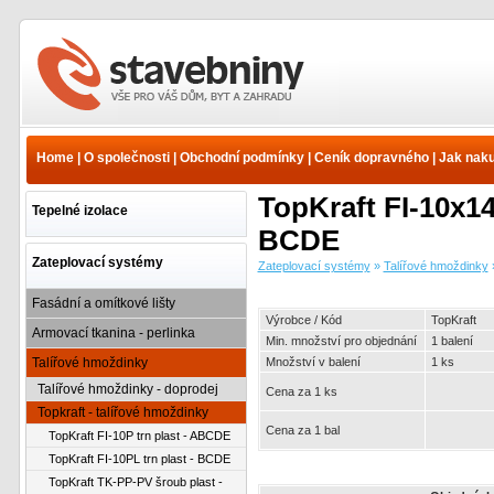
Zateplovací systémy -
Talířové hmoždinky -
Topkraft - talířové
Home
|
O společnosti
|
Obchodní podmínky
|
Ceník dopravného
|
Jak nak
hmoždinky - TopKraft FI-
10ML trn kov - BCDE |
TopKraft FI-10x1
www.e-stavebniny.cz
Tepelné izolace
BCDE
Zateplovací systémy
Zateplovací systémy
»
Talířové hmoždinky
Fasádní a omítkové lišty
Výrobce / Kód
TopKraft
Armovací tkanina - perlinka
Min. množství pro objednání
1 balení
Talířové hmoždinky
Množství v balení
1 ks
Talířové hmoždinky - doprodej
Cena za 1 ks
Topkraft - talířové hmoždinky
Cena za 1 bal
TopKraft FI-10P trn plast - ABCDE
TopKraft FI-10PL trn plast - BCDE
TopKraft TK-PP-PV šroub plast -