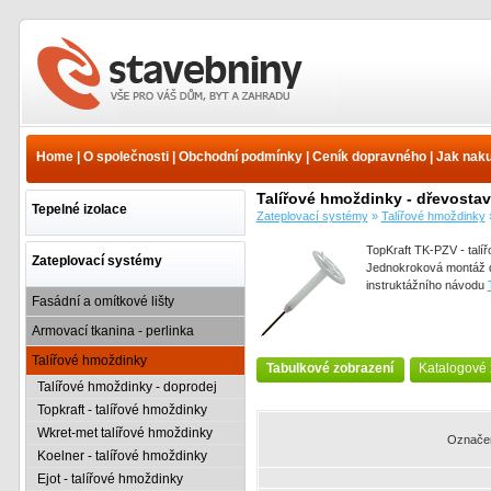
Talířové hmoždinky -
dřevostavby - Talířové
hmoždinky - Zateplovací
Home
|
O společnosti
|
Obchodní podmínky
|
Ceník dopravného
|
Jak nak
systémy - Ceník
Talířové hmoždinky - dřevosta
Tepelné izolace
Zateplovací systémy
»
Talířové hmoždinky
TopKraft TK-PZV - tal
Zateplovací systémy
Jednokroková montáž do
instruktážního návodu
Fasádní a omítkové lišty
Armovací tkanina - perlinka
Talířové hmoždinky
Tabulkové zobrazení
Katalogové 
Talířové hmoždinky - doprodej
Topkraft - talířové hmoždinky
Wkret-met talířové hmoždinky
Označe
Koelner - talířové hmoždinky
Ejot - talířové hmoždinky