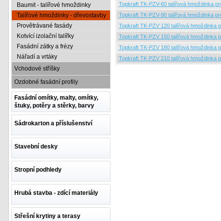
Topkraft TK-PZV-60 talířová hmoždinka p
Baumit - talířové hmoždinky
Talířové hmoždinky - dřevostavby
Topkraft TK-PZV-90 talířová hmoždinka p
Provětrávané fasády
Topkraft TK-PZV 120 talířová hmoždinka 
Kotvící izolační talířky
Topkraft TK-PZV 150 talířová hmoždinka 
Fasádní zátky a frézy
Topkraft TK-PZV 180 talířová hmoždinka 
Nářadí a vrtáky
Topkraft TK-PZV 210 talířová hmoždinka 
Vchodové stříšky
Ozdobné fasádní profily
Fasádní omítky, malty, omítky,
štuky, potěry a stěrky, barvy
Sádrokarton a příslušenství
Stavební desky
Stropní podhledy
Hrubá stavba - zdící materiály
Střešní krytiny a terasy