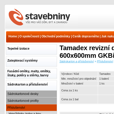
Sádrokarton a
příslušenství -
Příslušenství - Revizní
Home
|
O společnosti
|
Obchodní podmínky
|
Ceník dopravného
|
Jak nak
dvířka a klapky - Revizní
dvířka GKBi | www.e-
Tamadex revizní 
stavebniny.cz
Tepelné izolace
600x600mm GKBi
Zateplovací systémy
Sádrokarton a příslušenství
»
Příslušenství
Fasádní omítky, malty, omítky,
Výrobce / Kód
Tamadex
štuky, potěry a stěrky, barvy
Min. množství pro objednání
1 balení
Množství v balení
1 ks
Sádrokarton a příslušenství
Cena za 1 ks
Sádrokartonové desky
Cena za 1 bal
Sádrokartonové profily
Příslušenství
Hmoždinky, kotvy a trny