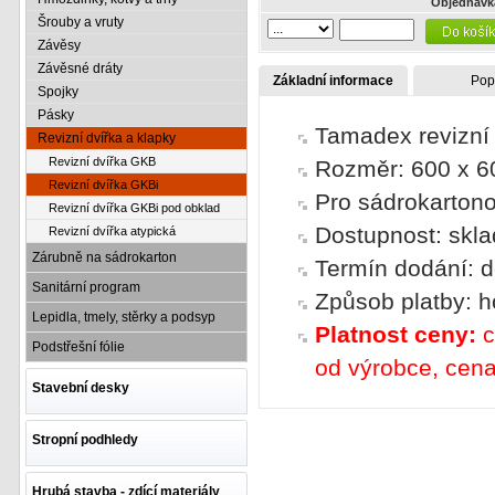
Objednávk
Šrouby a vruty
Závěsy
Závěsné dráty
Základní informace
Pop
Spojky
Pásky
Tamadex revizní
Revizní dvířka a klapky
Revizní dvířka GKB
Rozměr: 600 x 
Revizní dvířka GKBi
Pro sádrokartono
Revizní dvířka GKBi pod obklad
Dostupnost: skl
Revizní dvířka atypická
Zárubně na sádrokarton
Termín dodání: d
Sanitární program
Způsob platby: h
Lepidla, tmely, stěrky a podsyp
Platnost ceny:
c
Podstřešní fólie
od výrobce, cena
Stavební desky
Stropní podhledy
Hrubá stavba - zdící materiály