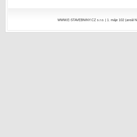
WWW.E-STAVEBNINY.CZ s.r.o. | 1. máje 102 (areál NEO