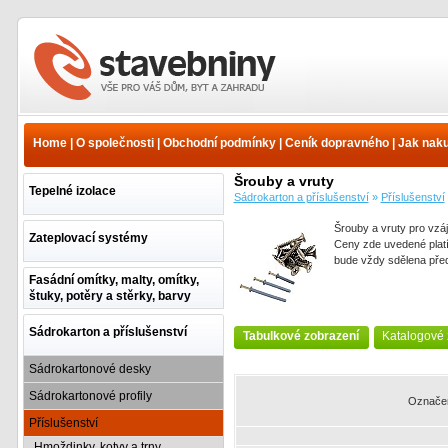
Šrouby a vruty -
Příslušenství -
Sádrokarton a
Home
|
O společnosti
|
Obchodní podmínky
|
Ceník dopravného
|
Jak nak
příslušenství - Ceník
Šrouby a vruty
Tepelné izolace
Sádrokarton a příslušenství
»
Příslušenství
Šrouby a vruty pro vzá
Zateplovací systémy
Ceny zde uvedené platí
bude vždy sdělena pře
Fasádní omítky, malty, omítky,
štuky, potěry a stěrky, barvy
Sádrokarton a příslušenství
Tabulkové zobrazení
Katalogové 
Sádrokartonové desky
Sádrokartonové profily
Označe
Příslušenství
Hmoždinky, kotvy a trny