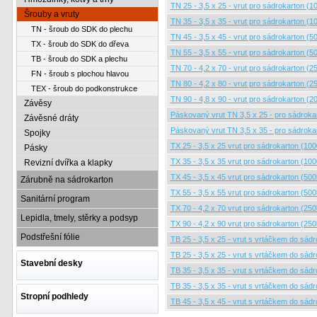
TN 25 - 3,5 x 25 - vrut pro sádrokarton (1
Šrouby a vruty
TN 35 - 3,5 x 35 - vrut pro sádrokarton (1
TN - šroub do SDK do plechu
TN 45 - 3,5 x 45 - vrut pro sádrokarton (5
TX - šroub do SDK do dřeva
TN 55 - 3,5 x 55 - vrut pro sádrokarton (5
TB - šroub do SDK a plechu
TN 70 - 4,2 x 70 - vrut pro sádrokarton (2
FN - šroub s plochou hlavou
TN 80 - 4,2 x 80 - vrut pro sádrokarton (2
TEX - šroub do podkonstrukce
TN 90 - 4,8 x 90 - vrut pro sádrokarton (2
Závěsy
Páskovaný vrut TN 3,5 x 25 - pro sádroka
Závěsné dráty
Páskovaný vrut TN 3,5 x 35 - pro sádroka
Spojky
TX 25 - 3,5 x 25 vrut pro sádrokarton (100
Pásky
TX 35 - 3,5 x 35 vrut pro sádrokarton (100
Revizní dvířka a klapky
TX 45 - 3,5 x 45 vrut pro sádrokarton (500
Zárubně na sádrokarton
TX 55 - 3,5 x 55 vrut pro sádrokarton (500
Sanitární program
TX 70 - 4,2 x 70 vrut pro sádrokarton (250
Lepidla, tmely, stěrky a podsyp
TX 90 - 4,2 x 90 vrut pro sádrokarton (250
Podstřešní fólie
TB 25 - 3,5 x 25 - vrut s vrtáčkem do sád
TB 25 - 3,5 x 25 - vrut s vrtáčkem do sádr
Stavební desky
TB 35 - 3,5 x 35 - vrut s vrtáčkem do sád
TB 35 - 3,5 x 35 - vrut s vrtáčkem do sádr
Stropní podhledy
TB 45 - 3,5 x 45 - vrut s vrtáčkem do sád