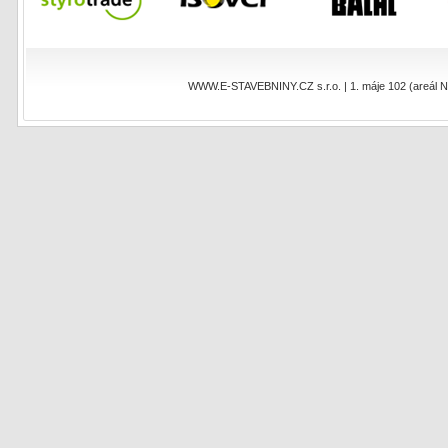
WWW.E-STAVEBNINY.CZ s.r.o. | 1. máje 102 (areál NEO