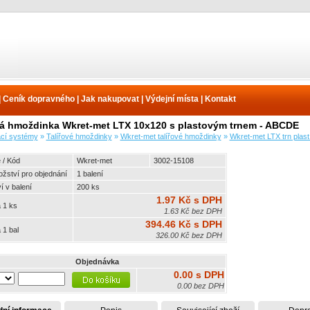
|
Ceník dopravného
|
Jak nakupovat
|
Výdejní místa
|
Kontakt
vá hmoždinka Wkret-met LTX 10x120 s plastovým trnem - ABCDE
ací systémy
»
Talířové hmoždinky
»
Wkret-met talířové hmoždinky
»
Wkret-met LTX trn plas
 / Kód
Wkret-met
3002-15108
ožství pro objednání
1 balení
 v balení
200 ks
1.97 Kč s DPH
 1 ks
1.63 Kč bez DPH
394.46 Kč s DPH
 1 bal
326.00 Kč bez DPH
Objednávka
0.00 s DPH
0.00 bez DPH