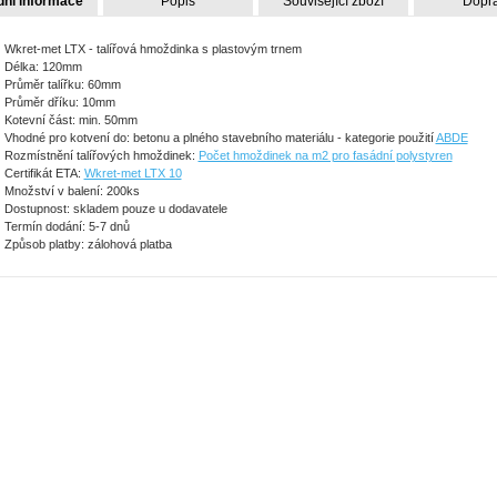
dní informace
Popis
Související zboží
Dopr
Wkret-met LTX - talířová hmoždinka s plastovým trnem
Délka: 120mm
Průměr talířku: 60mm
Průměr dříku: 10mm
Kotevní část: min. 50mm
Vhodné pro kotvení do: betonu a plného stavebního materiálu - kategorie použití
ABDE
Rozmístnění talířových hmoždinek:
Počet hmoždinek na m2 pro fasádní polystyren
Certifikát ETA:
Wkret-met LTX 10
Množství v balení: 200ks
Dostupnost: skladem pouze u dodavatele
Termín dodání: 5-7 dnů
Způsob platby: zálohová platba