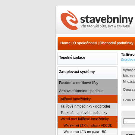
Zateplovací systémy -
Talířové hmoždinky -
Wkret-met talířové
Home
|
O společnosti
|
Obchodní podmínky
hmoždinky - Wkret-met LTX
trn plast - ABCDE | www.e-
Talířo
stavebniny.cz
Tepelné izolace
Zateplov
Výrobce
Zateplovací systémy
Min. mn
Množství
Fasádní a omítkové lišty
Cena za
Armovací tkanina - perlinka
Talířové hmoždinky
Cena za
Talířové hmoždinky - doprodej
Topkraft - talířové hmoždinky
Wkret-met talířové hmoždinky
Wkret-met LTX trn plast - ABCDE
Wkret-met LFN trn plast - BC