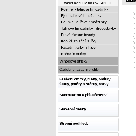
Zákla
Wkret-met LFM trn kov - ABCDE
Koelner - talířové hmoždinky
Ejot - talířové hmoždinky
Baumit - talířové hmoždinky
Talířové hmoždinky - dřevostavby
Provětrávané fasády
Kotvící izolační talířky
Fasádní zátky a frézy
Nářadí a vrtáky
Vchodové stříšky
Ozdobné fasádní profily
Fasádní omítky, malty, omítky,
štuky, potěry a stěrky, barvy
Sádrokarton a příslušenství
Stavební desky
Stropní podhledy