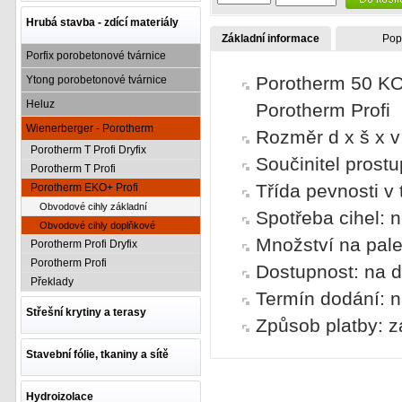
Hrubá stavba - zdící materiály
Základní informace
Pop
Porfix porobetonové tvárnice
Porotherm 50 KO+
Ytong porobetonové tvárnice
Heluz
Porotherm Profi
Wienerberger - Porotherm
Rozměr d x š x 
Porotherm T Profi Dryfix
Součinitel prost
Porotherm T Profi
Třída pevnosti v
Porotherm EKO+ Profi
Obvodové cihly základní
Spotřeba cihel:
Obvodové cihly doplňkové
Množství na pale
Porotherm Profi Dryfix
Porotherm Profi
Dostupnost: na d
Překlady
Termín dodání: n
Střešní krytiny a terasy
Způsob platby: z
Stavební fólie, tkaniny a sítě
Hydroizolace