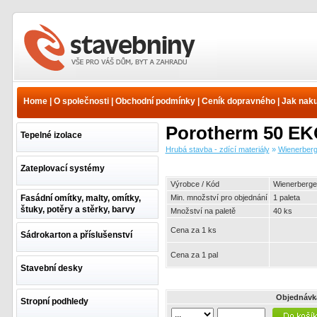
Hrubá stavba - zdící
materiály - Wienerberger -
Porotherm - Porotherm
Home
|
O společnosti
|
Obchodní podmínky
|
Ceník dopravného
|
Jak nak
EKO+ Profi - Obvodové
cihly doplňkové | www.e-
Porotherm 50 EK
stavebniny.cz
Tepelné izolace
Hrubá stavba - zdící materiály
»
Wienerberg
Zateplovací systémy
Výrobce / Kód
Wienerberge
Fasádní omítky, malty, omítky,
Min. množství pro objednání
1 paleta
štuky, potěry a stěrky, barvy
Množství na paletě
40 ks
Cena za 1 ks
Sádrokarton a příslušenství
Cena za 1 pal
Stavební desky
Objednávk
Stropní podhledy