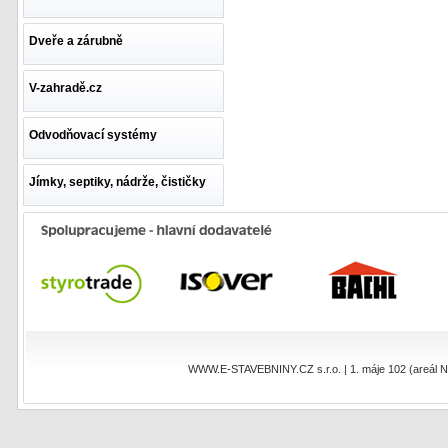
Dveře a zárubně
V-zahradě.cz
Odvodňovací systémy
Jímky, septiky, nádrže, čističky
WWW.E-STAVEBNINY.CZ s.r.o. | 1. máje 102 (areál NEO