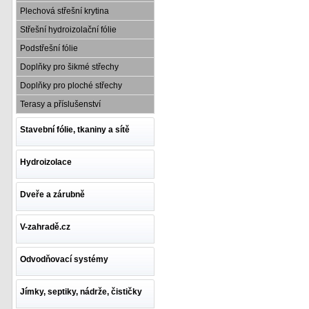
Plechová střešní krytina
Střešní hydroizolační fólie
Podstřešní fólie
Doplňky pro šikmé střechy
Doplňky pro ploché střechy
Terasy a příslušenství
Stavební fólie, tkaniny a sítě
Hydroizolace
Dveře a zárubně
V-zahradě.cz
Odvodňovací systémy
Jímky, septiky, nádrže, čističky