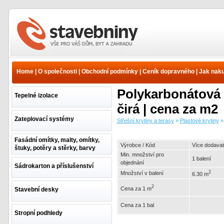
Střešní krytiny a terasy -
Plastové krytiny -
Dutinkový polykarbonát -
Home
|
O společnosti
|
Obchodní podmínky
|
Ceník dopravného
|
Jak nak
řezaný - Desky Dual tl.
6,0mm | www.e-
Polykarbonátová
stavebniny.cz
Tepelné izolace
čirá | cena za m2
Zateplovací systémy
Střešní krytiny a terasy
»
Plastové krytiny
Fasádní omítky, malty, omítky,
Výrobce / Kód
Více dodavat
štuky, potěry a stěrky, barvy
Min. množství pro
1 balení
objednání
Sádrokarton a příslušenství
2
Množství v balení
6.30 m
2
Cena za 1 m
Stavební desky
Cena za 1 bal
Stropní podhledy