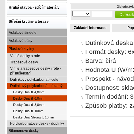
Objednávk
Hrubá stavba - zdící materiály
Střešní krytiny a terasy
Základní informace
Pop
Asfaltové šindele
Asfaltové pásy
Dutinková deska
Plastové krytiny
Formát desky: 
Vlnité desky a role
Barva: čirá
Trapézové desky
Hodnota U (W/m2
Vlnité a trapézové desky i role -
příslušenství
Prospekt - návo
Dutinkový polykarbonát - celé
Dutinkový polykarbonát - řezaný
Dostupnost: skl
Desky Dual tl. 4,0mm
Termín dodání: 3
Desky Dual tl. 6,0mm
Způsob platby: z
Desky Dual tl. 8,0mm
Desky Dual tl. 10mm
Desky Dual Strong tl. 16mm
Polykarbonátové desky - doplňky
Bitumenové desky