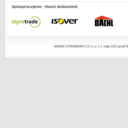
WWW.E-STAVEBNINY.CZ s.r.o. | 1. máje 102 (areál NEO