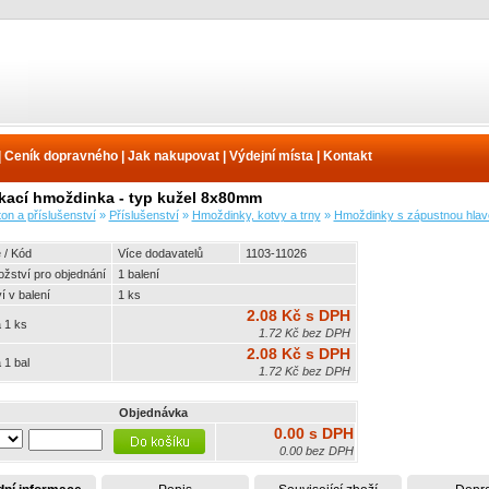
|
Ceník dopravného
|
Jak nakupovat
|
Výdejní místa
|
Kontakt
kací hmoždinka - typ kužel 8x80mm
on a příslušenství
»
Příslušenství
»
Hmoždinky, kotvy a trny
»
Hmoždinky s zápustnou hlav
 / Kód
Více dodavatelů
1103-11026
ožství pro objednání
1 balení
 v balení
1 ks
2.08 Kč s DPH
 1 ks
1.72 Kč bez DPH
2.08 Kč s DPH
 1 bal
1.72 Kč bez DPH
Objednávka
0.00 s DPH
0.00 bez DPH