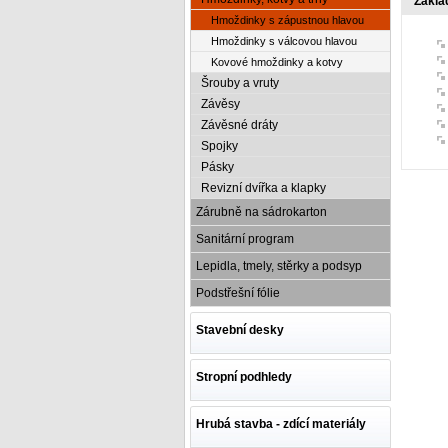
Zákla
Hmoždinky s zápustnou hlavou
Hmoždinky s válcovou hlavou
Kovové hmoždinky a kotvy
Šrouby a vruty
Závěsy
Závěsné dráty
Spojky
Pásky
Revizní dvířka a klapky
Zárubně na sádrokarton
Sanitární program
Lepidla, tmely, stěrky a podsyp
Podstřešní fólie
Stavební desky
Stropní podhledy
Hrubá stavba - zdící materiály