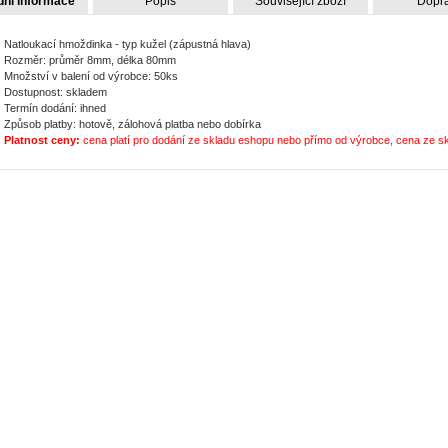
dní informace
Popis
Související zboží
Dopr
Natloukací hmoždinka - typ kužel (zápustná hlava)
Rozměr: průměr 8mm, délka 80mm
Množství v balení od výrobce: 50ks
Dostupnost: skladem
Termín dodání: ihned
Způsob platby: hotově, zálohová platba nebo dobírka
Platnost ceny:
cena platí pro dodání ze skladu eshopu nebo přímo od výrobce, cena ze s