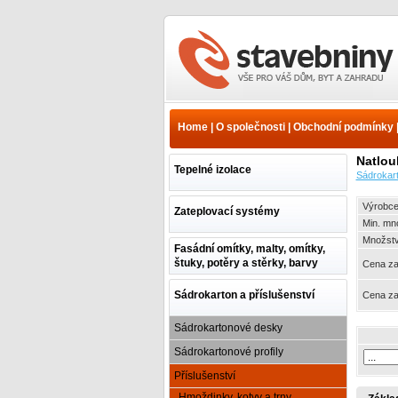
Sádrokarton a
příslušenství -
Příslušenství - Hmoždinky,
Home
|
O společnosti
|
Obchodní podmínky
kotvy a trny - Hmoždinky s
zápustnou hlavou | www.e-
Natlou
stavebniny.cz
Tepelné izolace
Sádrokart
Výrobce
Zateplovací systémy
Min. mn
Množství
Fasádní omítky, malty, omítky,
štuky, potěry a stěrky, barvy
Cena za
Sádrokarton a příslušenství
Cena za
Sádrokartonové desky
Sádrokartonové profily
Příslušenství
Hmoždinky, kotvy a trny