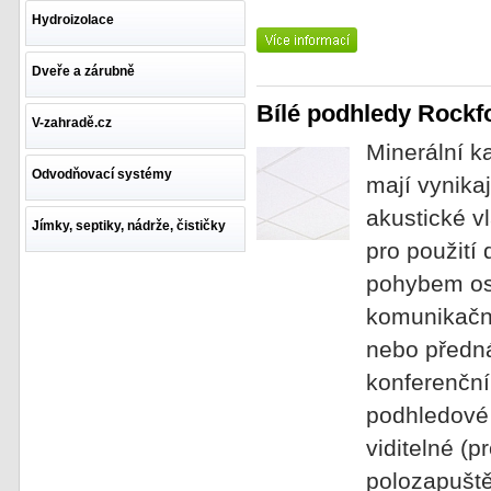
Hydroizolace
Dveře a zárubně
Bílé podhledy Rockf
V-zahradě.cz
Minerální k
Odvodňovací systémy
mají vynikaj
akustické vl
Jímky, septiky, nádrže, čističky
pro použití
pohybem oso
komunikační
nebo předná
konferenční 
podhledové 
viditelné (p
polozapuště