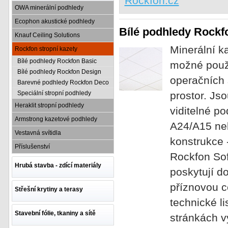
Rockfon.cz
OWA minerální podhledy
Ecophon akustické podhledy
Bílé podhledy Rockf
Knauf Ceiling Solutions
Minerální k
Rockfon stropní kazety
Bílé podhledy Rockfon Basic
možné použí
Bílé podhledy Rockfon Design
operačních 
Barevné podhledy Rockfon Deco
Speciální stropní podhledy
prostor. Js
Heraklit stropní podhledy
viditelné p
Armstrong kazetové podhledy
A24/A15 ne
Vestavná svítidla
konstrukce 
Příslušenství
Rockfon Sof
Hrubá stavba - zdící materiály
poskytují do
příznovou c
Střešní krytiny a terasy
technické l
Stavební fólie, tkaniny a sítě
stránkách 