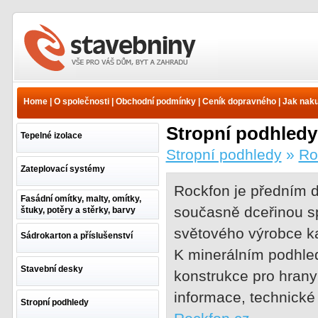
www.e-stavebniny.cz -
Internetový prodej
stavebnin a stavebních
Home
|
O společnosti
|
Obchodní podmínky
|
Ceník dopravného
|
Jak nak
materiálů
Stropní podhledy
Tepelné izolace
Stropní podhledy
»
Ro
Zateplovací systémy
Rockfon je předním 
Fasádní omítky, malty, omítky,
současně dceřinou sp
štuky, potěry a stěrky, barvy
světového výrobce k
Sádrokarton a příslušenství
K minerálním podhl
Stavební desky
konstrukce pro hran
informace, technické
Stropní podhledy