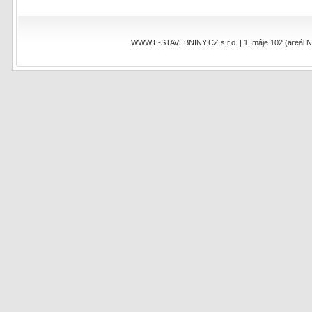
WWW.E-STAVEBNINY.CZ s.r.o. | 1. máje 102 (areál NEO