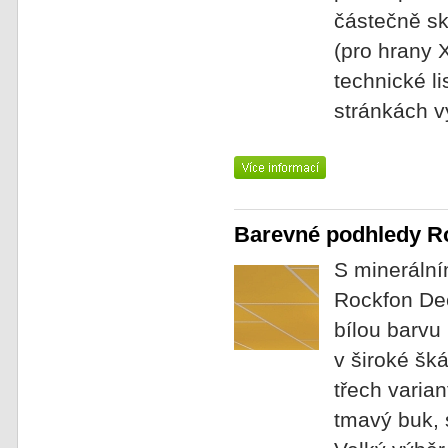
částečně sk
(pro hrany 
technické l
stránkách 
Barevné podhledy R
S minerální
Rockfon Dec
bílou barvu
v široké šk
třech varia
tmavý buk, 