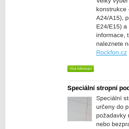
Velký výběr 
konstrukce -
A24/A15), p
E24/E15) a 
informace, 
naleznete n
Rockfon.cz
Speciální stropní po
Speciální s
určeny do pr
požadavky n
nebo bezpra