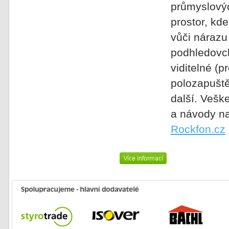
průmyslovýc
prostor, kd
vůči nárazu 
podhledovch
viditelné (p
polozapuště
další. Veške
a návody na
Rockfon.cz