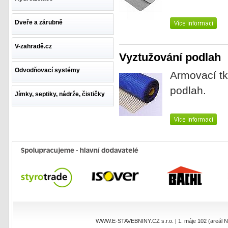
Dveře a zárubně
V-zahradě.cz
Vyztužování podlah
Odvodňovací systémy
Armovací tk
podlah.
Jímky, septiky, nádrže, čističky
WWW.E-STAVEBNINY.CZ s.r.o. | 1. máje 102 (areál NEO