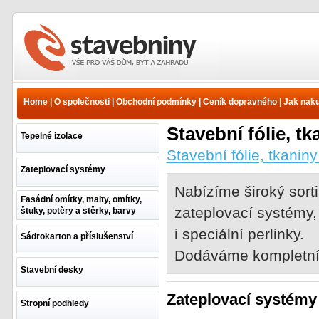
www.e-stavebniny.cz -
Internetový prodej
stavebnin a stavebních
Home
|
O společnosti
|
Obchodní podmínky
|
Ceník dopravného
|
Jak nak
materiálů
Stavební fólie, tk
Tepelné izolace
Stavební fólie, tkaniny
Zateplovací systémy
Nabízíme široký sort
Fasádní omítky, malty, omítky,
zateplovací systémy,
štuky, potěry a stěrky, barvy
i speciální perlinky.
Sádrokarton a příslušenství
Dodáváme kompletní s
Stavební desky
Zateplovací systémy
Stropní podhledy