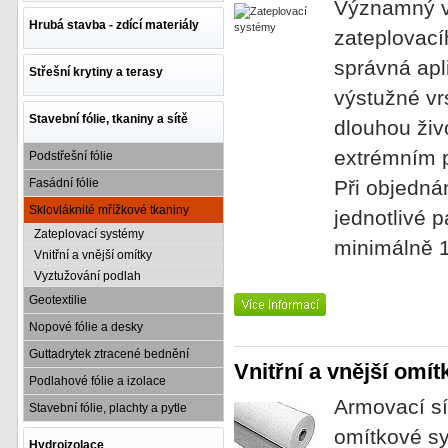
Významný vl
Hrubá stavba - zdící materiály
zateplovací
správná apl
Střešní krytiny a terasy
výstužné vr
Stavební fólie, tkaniny a sítě
dlouhou živ
extrémním 
Podstřešní fólie
Fasádní fólie
Při objednán
Sklovláknité mřížkové tkaniny
jednotlivé 
Zateplovací systémy
minimálně 
Vnitřní a vnější omítky
Vyztužování podlah
Geotextilie
Nopové fólie a desky
Guttadrytek ztracené bednění
Vnitřní a vnější omít
Podlahové fólie a izolace
Armovací sít
Stavební fólie, plachty a pytle
omítkové s
Hydroizolace