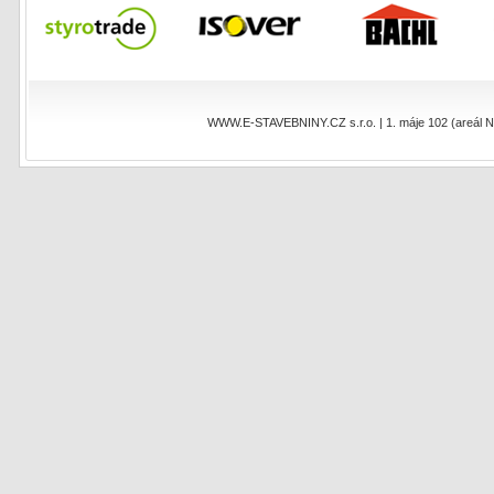
WWW.E-STAVEBNINY.CZ s.r.o. | 1. máje 102 (areál NEO