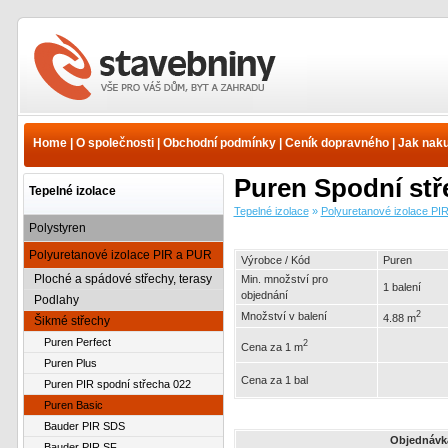
Tepelné izolace -
Polyuretanové izolace PIR
a PUR - Šikmé střechy -
Home
|
O společnosti
|
Obchodní podmínky
|
Ceník dopravného
|
Jak nak
Puren Basic | www.e-
stavebniny.cz
Puren Spodní stř
Tepelné izolace
Tepelné izolace
»
Polyuretanové izolace PI
Polystyren
Polyuretanové izolace PIR a PUR
Výrobce / Kód
Puren
Ploché a spádové střechy, terasy
Min. množství pro
1 balení
objednání
Podlahy
2
Množství v balení
4.88 m
Šikmé střechy
Puren Perfect
2
Cena za 1 m
Puren Plus
Cena za 1 bal
Puren PIR spodní střecha 022
Puren Basic
Bauder PIR SDS
Objednávk
Bauder PIR SF