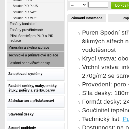
Bauder PIR PLUS
Bauder PIR SWE
Bauder PIR MDE
Základní informace
Pop
Fasády kontaktní
Fasády provětrávané
Puren Spodní stř
Příslušenství pro PUR a PIR
šikmých střech 
izolace
Minerální a skelná izolace
vodotěsnost
Technické a průmyslové izolace
Krycí vrstva: obo
Fasádní sendvičové desky
Vrchní vrstva: i
Zateplovací systémy
270g/m2 se samol
Provedení: pero
Fasádní omítky, malty, omítky,
štuky, potěry a stěrky, barvy
Síla desky: 180
Formát desky: 2
Sádrokarton a příslušenství
Součinitel tepel
Stavební desky
Technický list:
Pu
Dostupnost: na o
Stropní podhledy