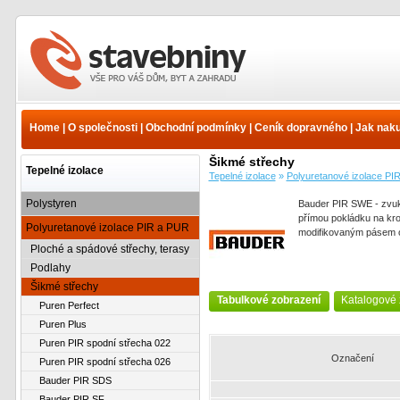
Bauder PIR SWE - Šikmé
střechy - Polyuretanové
izolace PIR a PUR -
Home
|
O společnosti
|
Obchodní podmínky
|
Ceník dopravného
|
Jak nak
Tepelné izolace - Ceník
Šikmé střechy
Tepelné izolace
Tepelné izolace
»
Polyuretanové izolace PI
Polystyren
Bauder PIR SWE - zvuko
přímou pokládku na kro
Polyuretanové izolace PIR a PUR
modifikovaným pásem o
Ploché a spádové střechy, terasy
Podlahy
Šikmé střechy
Tabulkové zobrazení
Katalogové 
Puren Perfect
Puren Plus
Puren PIR spodní střecha 022
Označení
Puren PIR spodní střecha 026
Bauder PIR SDS
Bauder PIR SF