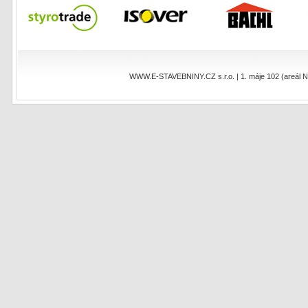
WWW.E-STAVEBNINY.CZ s.r.o. | 1. máje 102 (areál NEO