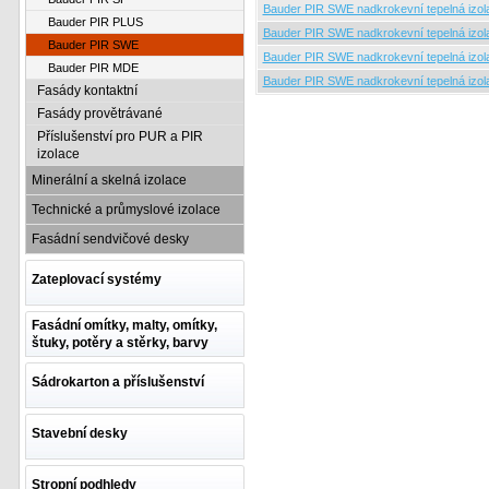
Bauder PIR SWE nadkrokevní tepelná izol
Bauder PIR PLUS
Bauder PIR SWE nadkrokevní tepelná izol
Bauder PIR SWE
Bauder PIR SWE nadkrokevní tepelná izol
Bauder PIR MDE
Bauder PIR SWE nadkrokevní tepelná izol
Fasády kontaktní
Fasády provětrávané
Příslušenství pro PUR a PIR
izolace
Minerální a skelná izolace
Technické a průmyslové izolace
Fasádní sendvičové desky
Zateplovací systémy
Fasádní omítky, malty, omítky,
štuky, potěry a stěrky, barvy
Sádrokarton a příslušenství
Stavební desky
Stropní podhledy