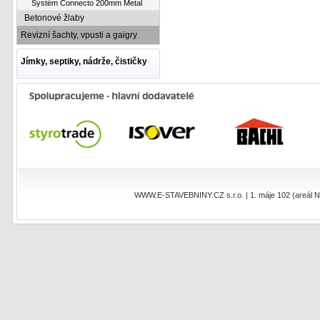
Systém Connecto 200mm Metal
Betonové žlaby
Revizní šachty, vpusti a gaigry
Jímky, septiky, nádrže, čističky
WWW.E-STAVEBNINY.CZ s.r.o. | 1. máje 102 (areál NEO