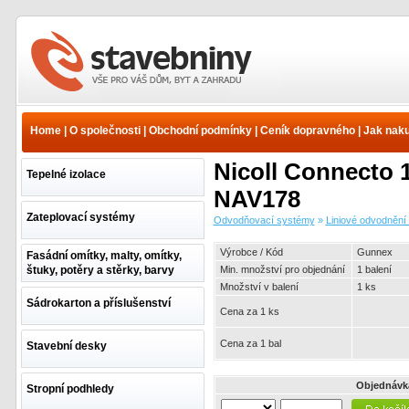
Odvodňovací systémy -
Liniové odvodnění - žlaby -
Nicoll plastové žlaby -
Home
|
O společnosti
|
Obchodní podmínky
|
Ceník dopravného
|
Jak nak
Systém Connecto 130mm
Metal | www.e-
Nicoll Connecto 
stavebniny.cz
Tepelné izolace
NAV178
Zateplovací systémy
Odvodňovací systémy
»
Liniové odvodnění 
Výrobce / Kód
Gunnex
Fasádní omítky, malty, omítky,
štuky, potěry a stěrky, barvy
Min. množství pro objednání
1 balení
Množství v balení
1 ks
Sádrokarton a příslušenství
Cena za 1 ks
Cena za 1 bal
Stavební desky
Objednávk
Stropní podhledy