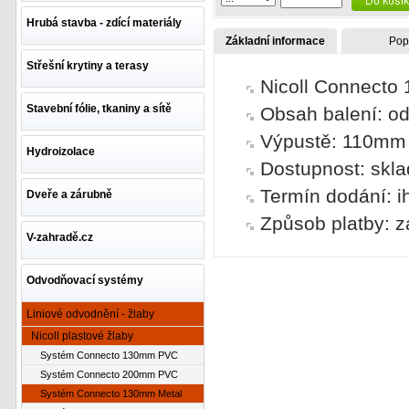
Hrubá stavba - zdící materiály
Základní informace
Pop
Střešní krytiny a terasy
Nicoll Connecto
Stavební fólie, tkaniny a sítě
Obsah balení: o
Výpustě: 110mm
Hydroizolace
Dostupnost: skl
Termín dodání: i
Dveře a zárubně
Způsob platby: z
V-zahradě.cz
Odvodňovací systémy
Liniové odvodnění - žlaby
Nicoll plastové žlaby
Systém Connecto 130mm PVC
Systém Connecto 200mm PVC
Systém Connecto 130mm Metal