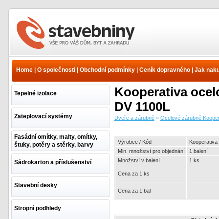
Dveře a zárubně - Ocelové
zárubně Kooperativa -
Zárubně pro sádrokarton -
Home
|
O společnosti
|
Obchodní podmínky
|
Ceník dopravného
|
Jak nak
Stavitelné závěsy a
těsnění | www.e-
Kooperativa ocel
stavebniny.cz
Tepelné izolace
DV 1100L
Zateplovací systémy
Dveře a zárubně
»
Ocelové zárubně Kooper
Fasádní omítky, malty, omítky,
Výrobce / Kód
Kooperativa
štuky, potěry a stěrky, barvy
Min. množství pro objednání
1 balení
Množství v balení
1 ks
Sádrokarton a příslušenství
Cena za 1 ks
Stavební desky
Cena za 1 bal
Stropní podhledy