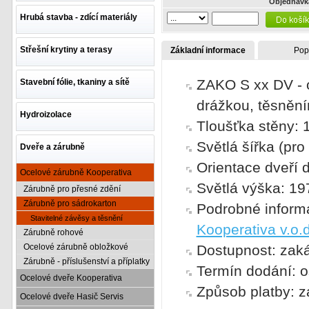
Objednávk
Hrubá stavba - zdící materiály
Střešní krytiny a terasy
Základní informace
Pop
ZAKO S xx DV - 
Stavební fólie, tkaniny a sítě
drážkou, těsněn
Hydroizolace
Tloušťka stěny:
Světlá šířka (pr
Dveře a zárubně
Orientace dveří dl
Ocelové zárubně Kooperativa
Světlá výška: 1
Zárubně pro přesné zdění
Zárubně pro sádrokarton
Podrobné inform
Stavitelné závěsy a těsnění
Kooperativa v.o.d
Zárubně rohové
Ocelové zárubně obložkové
Dostupnost: zak
Zárubně - příslušenství a příplatky
Termín dodání: o
Ocelové dveře Kooperativa
Způsob platby: z
Ocelové dveře Hasič Servis