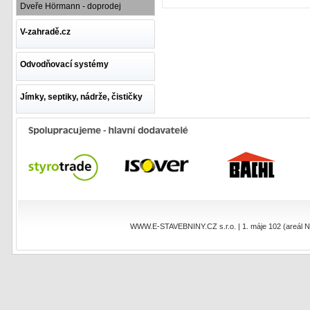
Dveře Hörmann - doprodej
V-zahradě.cz
Odvodňovací systémy
Jímky, septiky, nádrže, čističky
WWW.E-STAVEBNINY.CZ s.r.o. | 1. máje 102 (areál NEO