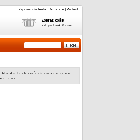
Zapomenuté heslo
|
Registrace
|
Přihlásit
Zobraz košík
Nákupní košík: 0 zboží
 trhu stavebních prvků patří dnes vrata, dveře,
m v Evropě.