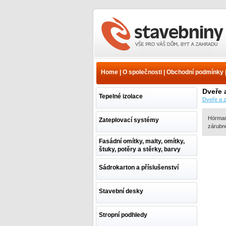
www.e-stavebniny.cz -
Internetový prodej
stavebnin a stavebních
Home
|
O společnosti
|
Obchodní podmínky
materiálů
Dveře 
Tepelné izolace
Dveře a 
Hörmann
Zateplovací systémy
zárubn
Fasádní omítky, malty, omítky,
štuky, potěry a stěrky, barvy
Sádrokarton a příslušenství
Stavební desky
Stropní podhledy