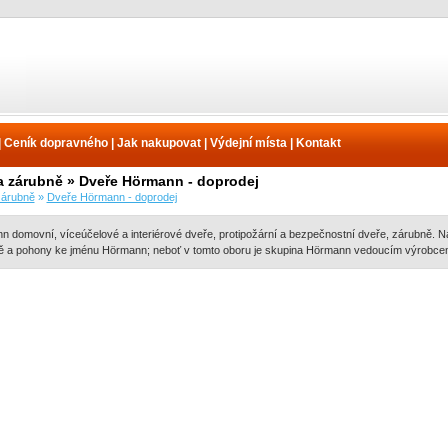
|
Ceník dopravného
|
Jak nakupovat
|
Výdejní místa
|
Kontakt
a zárubně » Dveře Hörmann - doprodej
zárubně
»
Dveře Hörmann - doprodej
 domovní, víceúčelové a interiérové dveře, protipožární a bezpečnostní dveře, zárubně. Na
ě a pohony ke jménu Hörmann; neboť v tomto oboru je skupina Hörmann vedoucím výrobce