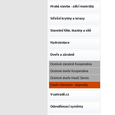
Hrubá stavba - zdící materiály
Střešní krytiny a terasy
Stavební fólie, tkaniny a sítě
Hydroizolace
Dveře a zárubně
Ocelové zárubně Kooperativa
Ocelové dveře Kooperativa
Ocelové dveře Hasič Servis
Dveře Hörmann - doprodej
V-zahradě.cz
Odvodňovací systémy