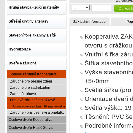
Objednávk
Hrubá stavba - zdící materiály
Střešní krytiny a terasy
Základní informace
Pop
Kooperativa ZAK
Stavební fólie, tkaniny a sítě
otvoru s drážkou
Hydroizolace
Vnitřní šířka zá
Šířka stavebníh
Dveře a zárubně
Výška stavebníh
Ocelové zárubně Kooperativa
+5/-0mm
Zárubně pro přesné zdění
Zárubně pro sádrokarton
Světlá šířka (pr
Zárubně rohové
Orientace dveří dl
Ocelové zárubně obložkové
Světlá výška: 19
Obložkové zárubně HR nastavitelné
Zárubně - příslušenství a příplatky
Těsnění: PVC šed
Ocelové dveře Kooperativa
Podrobné inform
Ocelové dveře Hasič Servis