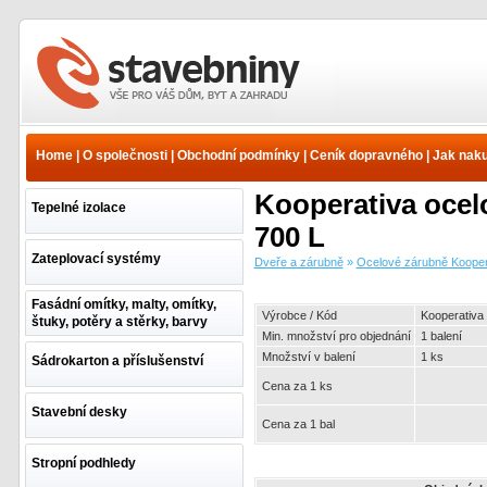
Dveře a zárubně - Ocelové
zárubně Kooperativa -
Ocelové zárubně
Home
|
O společnosti
|
Obchodní podmínky
|
Ceník dopravného
|
Jak nak
obložkové - Obložkové
zárubně HR nastavitelné |
Kooperativa oce
www.e-stavebniny.cz
Tepelné izolace
700 L
Zateplovací systémy
Dveře a zárubně
»
Ocelové zárubně Kooper
Fasádní omítky, malty, omítky,
Výrobce / Kód
Kooperativa
štuky, potěry a stěrky, barvy
Min. množství pro objednání
1 balení
Množství v balení
1 ks
Sádrokarton a příslušenství
Cena za 1 ks
Stavební desky
Cena za 1 bal
Stropní podhledy