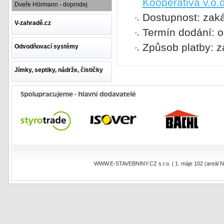
Kooperativa v.o.d
Dveře Hörmann - doprodej
Dostupnost: zak
V-zahradě.cz
Termín dodání: o
Způsob platby: z
Odvodňovací systémy
Jímky, septiky, nádrže, čističky
WWW.E-STAVEBNINY.CZ s.r.o. | 1. máje 102 (areál NEO