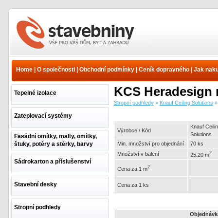
Stropní podhledy - Knauf
Ceiling Solutions -
Heradesign dřevěné
Home
|
O společnosti
|
Obchodní podmínky
|
Ceník dopravného
|
Jak nak
podhledy - Heradesign
macro | www.e-
KCS Heradesign 
stavebniny.cz
Tepelné izolace
Stropní podhledy
»
Knauf Ceiling Solutions
Zateplovací systémy
Knauf Ceili
Výrobce / Kód
Solutions
Fasádní omítky, malty, omítky,
štuky, potěry a stěrky, barvy
Min. množství pro objednání
70 ks
2
Množství v balení
25.20 m
Sádrokarton a příslušenství
2
Cena za 1 m
Stavební desky
Cena za 1 ks
Stropní podhledy
Objednávk