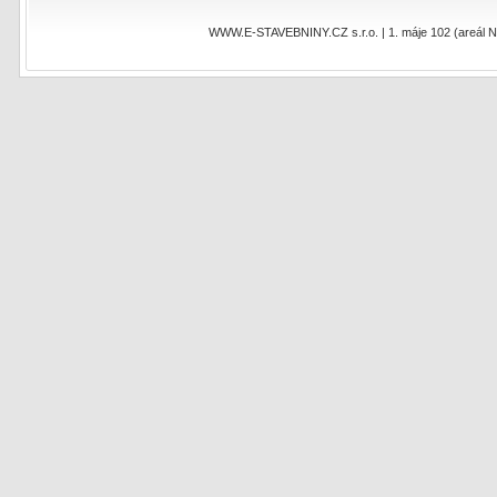
WWW.E-STAVEBNINY.CZ s.r.o. | 1. máje 102 (areál NEO