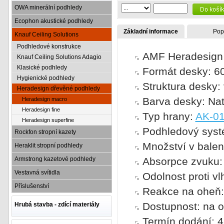
OWA minerální podhledy
Ecophon akustické podhledy
Základní informace
Pop
Knauf Ceiling Solutions
Podhledové konstrukce
AMF Heradesign 
Knauf Ceiling Solutions Adagio
Klasické podhledy
Formát desky: 6
Hygienické podhledy
Struktura desky:
Heradesign dřevěné podhledy
Barva desky: Nat
Heradesign macro
Heradesign fine
Typ hrany:
AK-01
Heradesign superfine
Podhledový sys
Rockfon stropní kazety
Množství v balen
Heraklit stropní podhledy
Armstrong kazetové podhledy
Absorpce zvuku: 
Vestavná svítidla
Odolnost proti v
Příslušenství
Reakce na oheň:
Dostupnost: na o
Hrubá stavba - zdící materiály
Termín dodání: 4