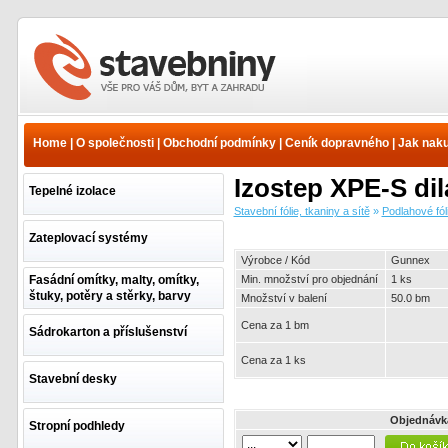
Stavební fólie, tkaniny a
sítě - Podlahové fólie a
izolace - Okrajové
Home
|
O společnosti
|
Obchodní podmínky
|
Ceník dopravného
|
Jak nak
dilatační pásky - Gunnex |
www.e-stavebniny.cz
Izostep XPE-S dil
Tepelné izolace
Stavební fólie, tkaniny a sítě
»
Podlahové fól
Zateplovací systémy
Výrobce / Kód
Gunnex
Fasádní omítky, malty, omítky,
Min. množství pro objednání
1 ks
štuky, potěry a stěrky, barvy
Množství v balení
50.0 bm
Cena za 1 bm
Sádrokarton a příslušenství
Cena za 1 ks
Stavební desky
Objednávk
Stropní podhledy