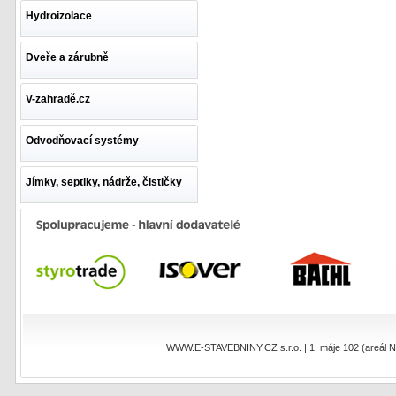
Hydroizolace
Dveře a zárubně
V-zahradě.cz
Odvodňovací systémy
Jímky, septiky, nádrže, čističky
WWW.E-STAVEBNINY.CZ s.r.o. | 1. máje 102 (areál NEO