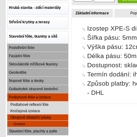
Hrubá stavba - zdící materiály
Základní informace
Pop
Střešní krytiny a terasy
Izostep XPE-S dil
Šířka pásu: 5mm
Stavební fólie, tkaniny a sítě
Výška pásu: 12
Podstřešní fólie
Délka pásu: 50m
Fasádní fólie
Dostupnost: skl
Sklovláknité mřížkové tkaniny
Geotextilie
Termín dodání: i
Nopové fólie a desky
Způsob platby: h
Guttadrytek ztracené bednění
- DHL
Podlahové fólie a izolace
Podlahové reflexní fóle
Kročejová izolace
Okrajové dilatační pásky
Gunnex
Stavební fólie, plachty a pytle