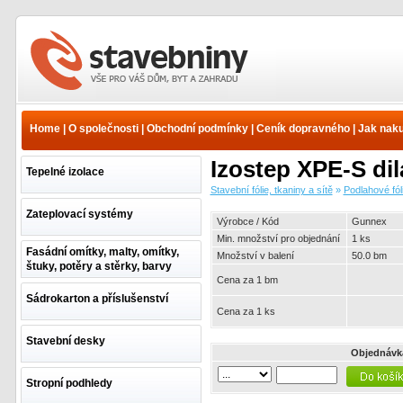
Stavební fólie, tkaniny a
sítě - Podlahové fólie a
izolace - Okrajové
Home
|
O společnosti
|
Obchodní podmínky
|
Ceník dopravného
|
Jak nak
dilatační pásky - Gunnex |
www.e-stavebniny.cz
Izostep XPE-S di
Tepelné izolace
Stavební fólie, tkaniny a sítě
»
Podlahové fól
Zateplovací systémy
Výrobce / Kód
Gunnex
Min. množství pro objednání
1 ks
Fasádní omítky, malty, omítky,
Množství v balení
50.0 bm
štuky, potěry a stěrky, barvy
Cena za 1 bm
Sádrokarton a příslušenství
Cena za 1 ks
Stavební desky
Objednávk
Stropní podhledy