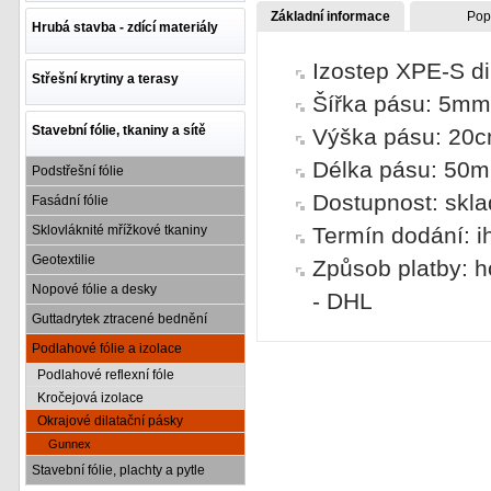
Základní informace
Pop
Hrubá stavba - zdící materiály
Izostep XPE-S d
Střešní krytiny a terasy
Šířka pásu: 5mm
Stavební fólie, tkaniny a sítě
Výška pásu: 20
Délka pásu: 50m
Podstřešní fólie
Dostupnost: skl
Fasádní fólie
Sklovláknité mřížkové tkaniny
Termín dodání: i
Geotextilie
Způsob platby: h
Nopové fólie a desky
- DHL
Guttadrytek ztracené bednění
Podlahové fólie a izolace
Podlahové reflexní fóle
Kročejová izolace
Okrajové dilatační pásky
Gunnex
Stavební fólie, plachty a pytle