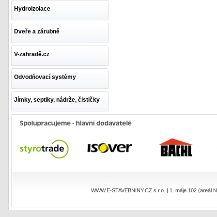
Hydroizolace
Dveře a zárubně
V-zahradě.cz
Odvodňovací systémy
Jímky, septiky, nádrže, čističky
WWW.E-STAVEBNINY.CZ s.r.o. | 1. máje 102 (areál NEO