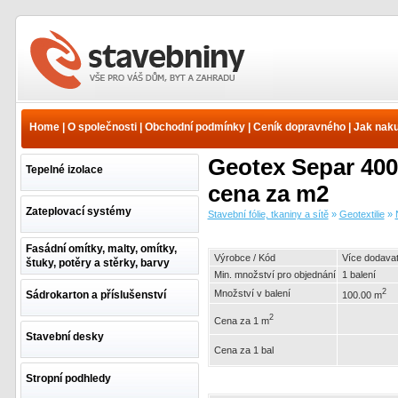
Stavební fólie, tkaniny a
sítě - Geotextilie - Netkaný
polyester - bílý - Geotex |
Home
|
O společnosti
|
Obchodní podmínky
|
Ceník dopravného
|
Jak nak
www.e-stavebniny.cz
Geotex Separ 400 
Tepelné izolace
cena za m2
Zateplovací systémy
Stavební fólie, tkaniny a sítě
»
Geotextilie
»
Fasádní omítky, malty, omítky,
Výrobce / Kód
Více dodavat
štuky, potěry a stěrky, barvy
Min. množství pro objednání
1 balení
2
Množství v balení
Sádrokarton a příslušenství
100.00 m
2
Cena za 1 m
Stavební desky
Cena za 1 bal
Stropní podhledy