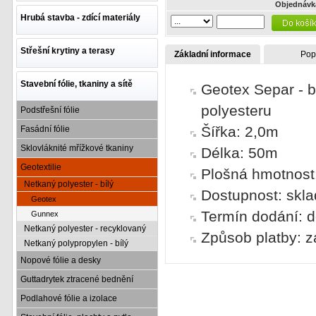
Objednávk
Hrubá stavba - zdící materiály
Střešní krytiny a terasy
Základní informace
Pop
Stavební fólie, tkaniny a sítě
Geotex Separ - b
polyesteru
Podstřešní fólie
Šířka: 2,0m
Fasádní fólie
Sklovláknité mřížkové tkaniny
Délka: 50m
Geotextilie
Plošná hmotnost
Netkaný polyester - bílý
Dostupnost: skl
Geotex
Termín dodání: d
Gunnex
Netkaný polyester - recyklovaný
Způsob platby: z
Netkaný polypropylen - bílý
Nopové fólie a desky
Guttadrytek ztracené bednění
Podlahové fólie a izolace