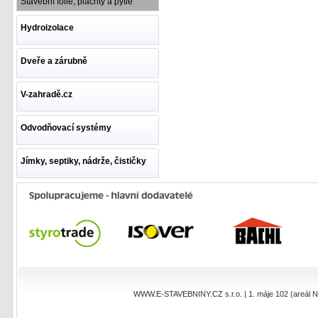
Stavební fólie, plachty a pytle
Hydroizolace
Dveře a zárubně
V-zahradě.cz
Odvodňovací systémy
Jímky, septiky, nádrže, čističky
WWW.E-STAVEBNINY.CZ s.r.o. | 1. máje 102 (areál NEO