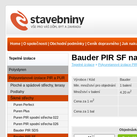
Tepelné izolace -
Polyuretanové izolace PIR
a PUR - Šikmé střechy -
Home
|
O společnosti
|
Obchodní podmínky
|
Ceník dopravného
|
Jak nak
Bauder PIR SF | www.e-
stavebniny.cz
Bauder PIR SF na
Tepelné izolace
Tepelné izolace
»
Polyuretanové izolace PI
Polystyren
Polyuretanové izolace PIR a PUR
Výrobce / Kód
Bauder
Ploché a spádové střechy, terasy
Min. množství pro objednání
1 balení
Podlahy
2
Množství v balení
4.20 m
Šikmé střechy
2
Cena za 1 m
Puren Perfect
Puren Plus
Cena za 1 bal
Puren PIR spodní střecha 022
Puren PIR spodní střecha 026
Objednávk
Bauder PIR SDS
Bauder PIR SF