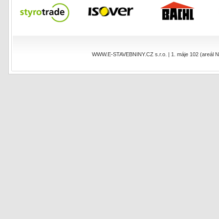
WWW.E-STAVEBNINY.CZ s.r.o. | 1. máje 102 (areál NEO