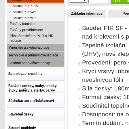
Bauder PIR PLUS
Bauder PIR SWE
Základní informace
Pop
Bauder PIR MDE
Fasády kontaktní
Bauder PIR SF - 
Fasády provětrávané
nad krokvemi s 
Příslušenství pro PUR a PIR
izolace
Tepelně izolační 
Minerální a skelná izolace
(DHV), nové zle
Technické a průmyslové izolace
Provedení: pero
Fasádní sendvičové desky
Krycí vrstvy: obo
Zateplovací systémy
neoslnivou fólií
Fasádní omítky, malty, omítky,
Síla desky: 180
štuky, potěry a stěrky, barvy
Formát desky: 1
Sádrokarton a příslušenství
Součinitel tepel
Dostupnost: na o
Stavební desky
Termín dodání: n
Stropní podhledy