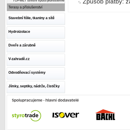
Způsob platby: z
TOPWET střešní vpusti jednostěnné
Terasy a příslušenství
Stavební fólie, tkaniny a sítě
Hydroizolace
Dveře a zárubně
V-zahradě.cz
Odvodňovací systémy
Jímky, septiky, nádrže, čističky