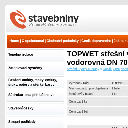
Střešní krytiny a terasy -
Doplňky pro ploché
střechy - Odvodnění
Home
|
O společnosti
|
Obchodní podmínky
|
Ceník dopravného
|
Jak nak
plochých střech - TOPWET
střešní vpusti | www.e-
TOPWET střešní 
stavebniny.cz
Tepelné izolace
vodorovná DN 70
Zateplovací systémy
Střešní krytiny a terasy
»
Doplňky pro ploch
Fasádní omítky, malty, omítky,
Výrobce / Kód
TOPWET
štuky, potěry a stěrky, barvy
Min. množství pro objednání
1 balení
Množství v balení
1 ks
Sádrokarton a příslušenství
Cena za 1 ks
Stavební desky
Cena za 1 bal
Stropní podhledy