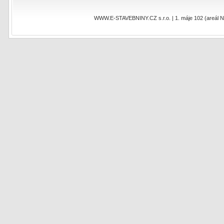
WWW.E-STAVEBNINY.CZ s.r.o. | 1. máje 102 (areál NEO