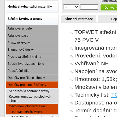
Objednávk
Hrubá stavba - zdící materiály
Střešní krytiny a terasy
Základní informace
Pop
Asfaltové šindele
TOPWET střešní 
Asfaltové pásy
75 PVC V
Plastové krytiny
Integrovaná manž
Bitumenové desky
Provedení: vodor
Plechová střešní krytina
Vyhřívání: NE
Střešní hydroizolační fólie
Napojení na sv
Podstřešní fólie
Doplňky pro šikmé střechy
Hmotnost: 1,58k
Doplňky pro ploché střechy
Množství v balen
Separační a ochranné vrstvy
Technický list:
TO
Kotvení termoizolací plochých
střech
Dostupnost: na o
Odvodnění plochých střech
Termín dodání: 
TOPWET střešní vpusti