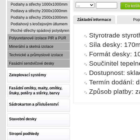
Podlahy a střechy 1000x1000mm
Podlavy a střechy 2000x1000mm
Podlahy a střechy 2500x1000mm
Základní informace
Pop
Podlahový s kročejovým útlumem
Ploché střechy spádový polystyren
Styrotrade styro
Polyuretanové izolace PIR a PUR
Síla desky: 170
Minerální a skelná izolace
Formát desky: 
Technické a průmyslové izolace
Součinitel tepel
Fasádní sendvičové desky
Dostupnost: skl
Zateplovací systémy
Termín dodání: d
Fasádní omítky, malty, omítky,
Způsob platby: z
štuky, potěry a stěrky, barvy
Sádrokarton a příslušenství
Stavební desky
Stropní podhledy