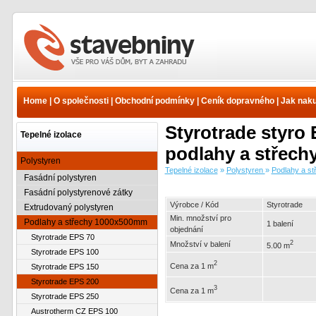
Tepelné izolace -
Polystyren - Podlahy a
střechy 1000x500mm -
Home
|
O společnosti
|
Obchodní podmínky
|
Ceník dopravného
|
Jak nak
Styrotrade EPS 200 |
www.e-stavebniny.cz
Styrotrade styro 
Tepelné izolace
podlahy a střech
Polystyren
Tepelné izolace
»
Polystyren
»
Podlahy a s
Fasádní polystyren
Fasádní polystyrenové zátky
Výrobce / Kód
Styrotrade
Extrudovaný polystyren
Min. množství pro
Podlahy a střechy 1000x500mm
1 balení
objednání
Styrotrade EPS 70
2
Množství v balení
5.00 m
Styrotrade EPS 100
2
Cena za 1 m
Styrotrade EPS 150
Styrotrade EPS 200
3
Cena za 1 m
Styrotrade EPS 250
Austrotherm CZ EPS 100