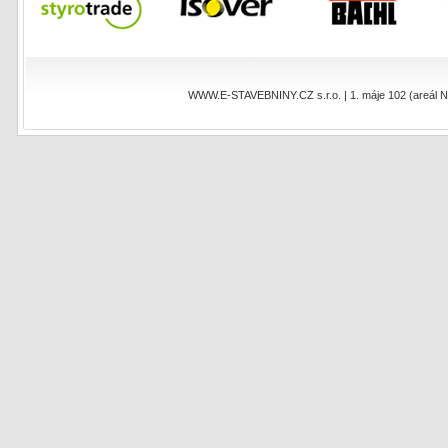
WWW.E-STAVEBNINY.CZ s.r.o. | 1. máje 102 (areál NEO