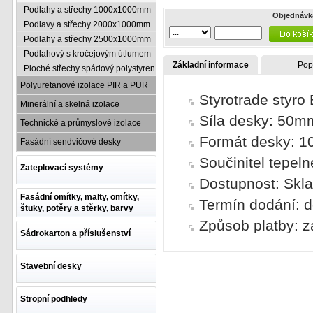
Podlahy a střechy 1000x1000mm
Objednávk
Podlavy a střechy 2000x1000mm
Podlahy a střechy 2500x1000mm
Podlahový s kročejovým útlumem
Základní informace
Pop
Ploché střechy spádový polystyren
Polyuretanové izolace PIR a PUR
Styrotrade styro
Minerální a skelná izolace
Síla desky: 50m
Technické a průmyslové izolace
Formát desky: 
Fasádní sendvičové desky
Součinitel tepel
Zateplovací systémy
Dostupnost: Skl
Fasádní omítky, malty, omítky,
Termín dodání: d
štuky, potěry a stěrky, barvy
Způsob platby: z
Sádrokarton a příslušenství
Stavební desky
Stropní podhledy