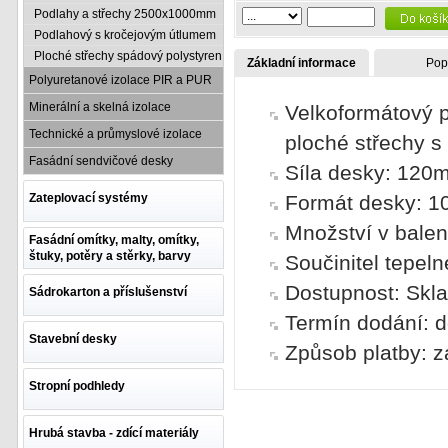
Podlahy a střechy 2500x1000mm
Podlahový s kročejovým útlumem
Ploché střechy spádový polystyren
Základní informace
Pop
Polyuretanové izolace PIR a PUR
Minerální a skelná izolace
Velkoformátový p
Technické a průmyslové izolace
ploché střechy 
Fasádní sendvičové desky
Síla desky: 120
Zateplovací systémy
Formát desky: 
Množství v balen
Fasádní omítky, malty, omítky,
štuky, potěry a stěrky, barvy
Součinitel tepel
Dostupnost: Skl
Sádrokarton a příslušenství
Termín dodání: d
Stavební desky
Způsob platby: z
Stropní podhledy
Hrubá stavba - zdící materiály