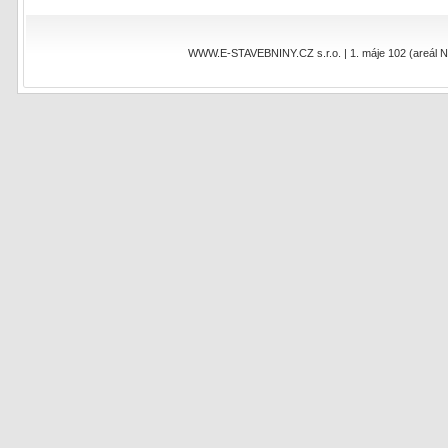
WWW.E-STAVEBNINY.CZ s.r.o. | 1. máje 102 (areál NEO