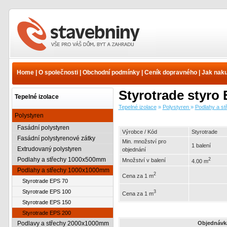
Tepelné izolace -
Polystyren - Podlahy a
střechy 1000x1000mm -
Home
|
O společnosti
|
Obchodní podmínky
|
Ceník dopravného
|
Jak nak
Styrotrade EPS 200 |
www.e-stavebniny.cz
Styrotrade styro
Tepelné izolace
Tepelné izolace
»
Polystyren
»
Podlahy a s
Polystyren
Fasádní polystyren
Výrobce / Kód
Styrotrade
Fasádní polystyrenové zátky
Min. množství pro
1 balení
Extrudovaný polystyren
objednání
Podlahy a střechy 1000x500mm
2
Množství v balení
4.00 m
Podlahy a střechy 1000x1000mm
2
Cena za 1 m
Styrotrade EPS 70
Styrotrade EPS 100
3
Cena za 1 m
Styrotrade EPS 150
Styrotrade EPS 200
Podlavy a střechy 2000x1000mm
Objednávk