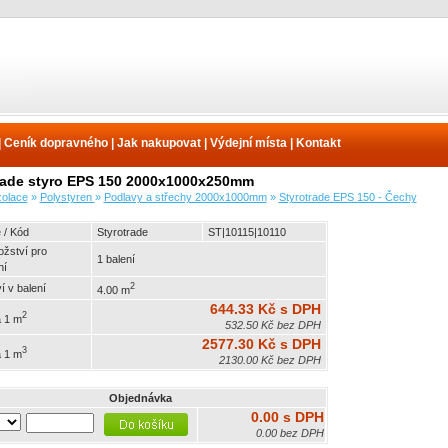
|
Ceník dopravného
|
Jak nakupovat
|
Výdejní místa
|
Kontakt
rade styro EPS 150 2000x1000x250mm
zolace
»
Polystyren
»
Podlavy a střechy 2000x1000mm
»
Styrotrade EPS 150 - Čechy
 / Kód
Styrotrade
ST|10115|10110
ožství pro
1 balení
ní
2
 v balení
4.00 m
644.33 Kč s DPH
2
 1 m
532.50 Kč bez DPH
2577.30 Kč s DPH
3
 1 m
2130.00 Kč bez DPH
Objednávka
0.00 s DPH
0.00 bez DPH