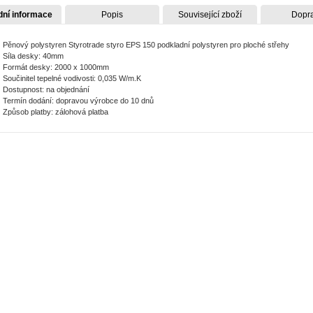
dní informace
Popis
Související zboží
Dopr
Pěnový polystyren Styrotrade styro EPS 150 podkladní polystyren pro ploché střehy
Síla desky: 40mm
Formát desky: 2000 x 1000mm
Součinitel tepelné vodivosti: 0,035 W/m.K
Dostupnost: na objednání
Termín dodání: dopravou výrobce do 10 dnů
Způsob platby: zálohová platba