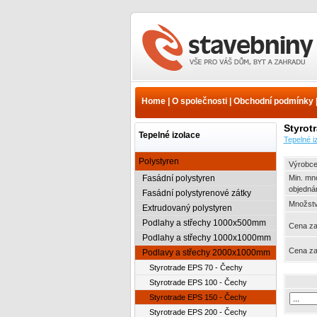
Tepelné izolace -
Polystyren - Podlavy a
střechy 2000x1000mm -
Home
|
O společnosti
|
Obchodní podmínky
Styrotrade EPS 150 -
Čechy | www.e-
Styrot
stavebniny.cz
Tepelné izolace
Tepelné i
Polystyren
Výrobce
Fasádní polystyren
Min. mn
objedná
Fasádní polystyrenové zátky
Množství
Extrudovaný polystyren
Podlahy a střechy 1000x500mm
Cena za
Podlahy a střechy 1000x1000mm
Cena za
Podlavy a střechy 2000x1000mm
Styrotrade EPS 70 - Čechy
Styrotrade EPS 100 - Čechy
Styrotrade EPS 150 - Čechy
Styrotrade EPS 200 - Čechy