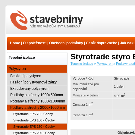
Tepelné izolace -
Polystyren - Podlavy a
střechy 2000x1000mm -
Home
|
O společnosti
|
Obchodní podmínky
|
Ceník dopravného
|
Jak nak
Styrotrade EPS 150 -
Čechy | www.e-
Styrotrade styr
stavebniny.cz
Tepelné izolace
Tepelné izolace
»
Polystyren
»
Podlavy a s
Polystyren
Fasádní polystyren
Výrobce / Kód
Styrotrade
Fasádní polystyrenové zátky
Min. množství pro
1 balení
Extrudovaný polystyren
objednání
Podlahy a střechy 1000x500mm
2
Množství v balení
4.00 m
Podlahy a střechy 1000x1000mm
2
Cena za 1 m
Podlavy a střechy 2000x1000mm
Styrotrade EPS 70 - Čechy
3
Cena za 1 m
Styrotrade EPS 100 - Čechy
Styrotrade EPS 150 - Čechy
Objednávk
Styrotrade EPS 200 - Čechy