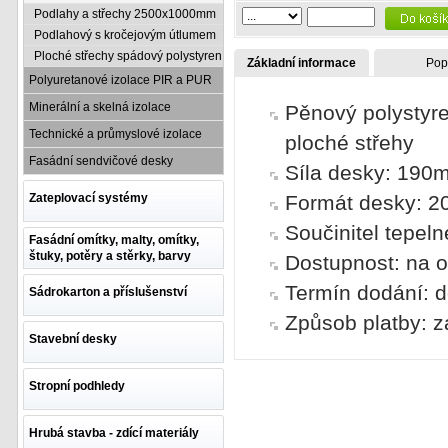
Podlahy a střechy 2500x1000mm
Podlahový s kročejovým útlumem
Ploché střechy spádový polystyren
Základní informace
Pop
Polyuretanové izolace PIR a PUR
Minerální a skelná izolace
Pěnový polystyre
Technické a průmyslové izolace
ploché střehy
Fasádní sendvičové desky
Síla desky: 190
Zateplovací systémy
Formát desky: 
Součinitel tepel
Fasádní omítky, malty, omítky,
štuky, potěry a stěrky, barvy
Dostupnost: na 
Termín dodání: 
Sádrokarton a příslušenství
Způsob platby: z
Stavební desky
Stropní podhledy
Hrubá stavba - zdící materiály