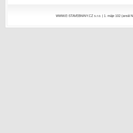
WWW.E-STAVEBNINY.CZ s.r.o. | 1. máje 102 (areál NEO