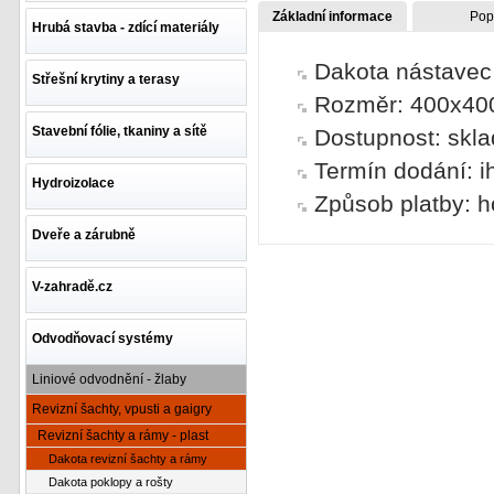
Základní informace
Pop
Hrubá stavba - zdící materiály
Dakota nástavec 
Střešní krytiny a terasy
Rozměr: 400x4
Stavební fólie, tkaniny a sítě
Dostupnost: skl
Termín dodání: i
Hydroizolace
Způsob platby: h
Dveře a zárubně
V-zahradě.cz
Odvodňovací systémy
Liniové odvodnění - žlaby
Revizní šachty, vpusti a gaigry
Revizní šachty a rámy - plast
Dakota revizní šachty a rámy
Dakota poklopy a rošty