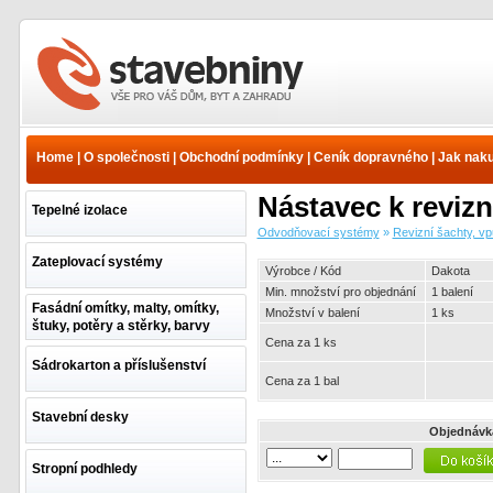
Odvodňovací systémy -
Revizní šachty, vpusti a
gaigry - Revizní šachty a
Home
|
O společnosti
|
Obchodní podmínky
|
Ceník dopravného
|
Jak nak
rámy - plast - Dakota
revizní šachty a rámy |
Nástavec k reviz
www.e-stavebniny.cz
Tepelné izolace
Odvodňovací systémy
»
Revizní šachty, vpu
Zateplovací systémy
Výrobce / Kód
Dakota
Min. množství pro objednání
1 balení
Fasádní omítky, malty, omítky,
Množství v balení
1 ks
štuky, potěry a stěrky, barvy
Cena za 1 ks
Sádrokarton a příslušenství
Cena za 1 bal
Stavební desky
Objednávk
Stropní podhledy