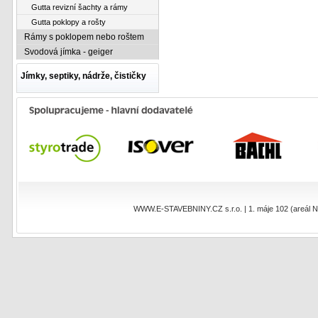
Gutta revizní šachty a rámy
Gutta poklopy a rošty
Rámy s poklopem nebo roštem
Svodová jímka - geiger
Jímky, septiky, nádrže, čističky
WWW.E-STAVEBNINY.CZ s.r.o. | 1. máje 102 (areál NEO