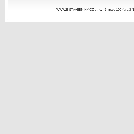
WWW.E-STAVEBNINY.CZ s.r.o. | 1. máje 102 (areál NEO