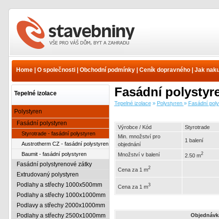
Tepelné izolace -
Polystyren - Fasádní
polystyren - Styrotrade -
Home
|
O společnosti
|
Obchodní podmínky
|
Ceník dopravného
|
Jak nak
fasádní polystyren |
www.e-stavebniny.cz
Fasádní polystyre
Tepelné izolace
Tepelné izolace
»
Polystyren
»
Fasádní poly
Polystyren
Fasádní polystyren
Výrobce / Kód
Styrotrade
Styrotrade - fasádní polystyren
Min. množství pro
1 balení
Austrotherm CZ - fasádní polystyren
objednání
Baumit - fasádní polystyren
2
Množství v balení
2.50 m
Fasádní polystyrenové zátky
2
Cena za 1 m
Extrudovaný polystyren
Podlahy a střechy 1000x500mm
3
Cena za 1 m
Podlahy a střechy 1000x1000mm
Podlavy a střechy 2000x1000mm
Podlahy a střechy 2500x1000mm
Objednávk