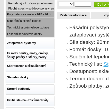
Podlahový s kročejovým útlumem
Ploché střechy spádový polystyren
Polyuretanové izolace PIR a PUR
Základní informace
Pop
Minerální a skelná izolace
Fásádní polystyr
Technické a průmyslové izolace
zateplovací sys
Fasádní sendvičové desky
Síla desky: 90m
Zateplovací systémy
Formát desky: 
Fasádní omítky, malty, omítky,
Součinitel tepel
štuky, potěry a stěrky, barvy
Technický list:
St
Sádrokarton a příslušenství
Dostupnost: skl
Stavební desky
Termín dodání: d
Způsob platby: z
Stropní podhledy
Hrubá stavba - zdící materiály