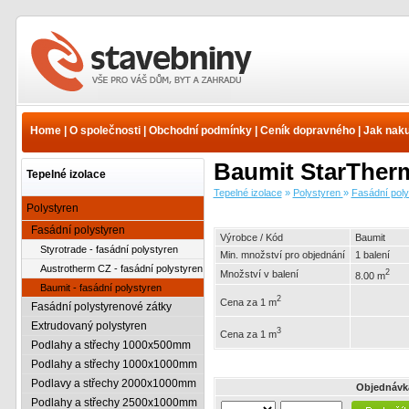
Tepelné izolace -
Polystyren - Fasádní
polystyren - Baumit -
Home
|
O společnosti
|
Obchodní podmínky
|
Ceník dopravného
|
Jak nak
fasádní polystyren |
www.e-stavebniny.cz
Baumit StarTherm 
Tepelné izolace
Tepelné izolace
»
Polystyren
»
Fasádní poly
Polystyren
Fasádní polystyren
Výrobce / Kód
Baumit
Styrotrade - fasádní polystyren
Min. množství pro objednání
1 balení
Austrotherm CZ - fasádní polystyren
2
Množství v balení
8.00 m
Baumit - fasádní polystyren
2
Cena za 1 m
Fasádní polystyrenové zátky
Extrudovaný polystyren
3
Cena za 1 m
Podlahy a střechy 1000x500mm
Podlahy a střechy 1000x1000mm
Podlavy a střechy 2000x1000mm
Objednávk
Podlahy a střechy 2500x1000mm