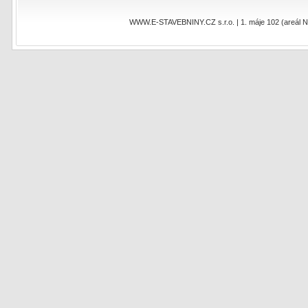
WWW.E-STAVEBNINY.CZ s.r.o. | 1. máje 102 (areál NEO