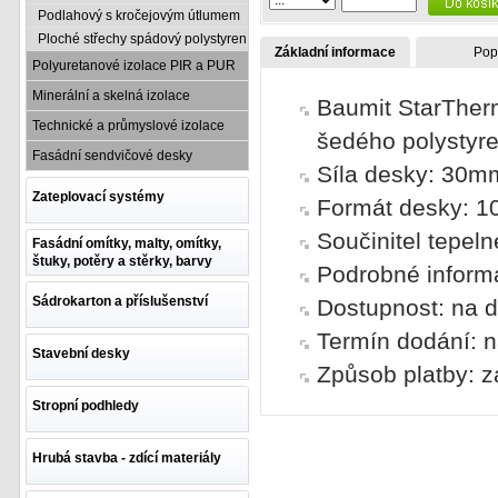
Podlahový s kročejovým útlumem
Ploché střechy spádový polystyren
Základní informace
Pop
Polyuretanové izolace PIR a PUR
Minerální a skelná izolace
Baumit StarTherm
Technické a průmyslové izolace
šedého polystyre
Fasádní sendvičové desky
Síla desky: 30m
Zateplovací systémy
Formát desky: 
Součinitel tepel
Fasádní omítky, malty, omítky,
štuky, potěry a stěrky, barvy
Podrobné inform
Sádrokarton a příslušenství
Dostupnost: na d
Termín dodání: n
Stavební desky
Způsob platby: z
Stropní podhledy
Hrubá stavba - zdící materiály