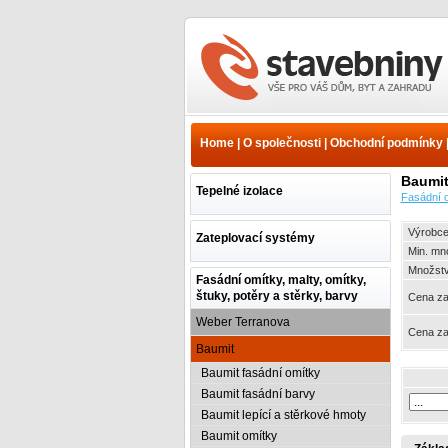
Fasádní omítky, malty,
omítky, štuky, potěry a
stěrky, barvy - Baumit -
Home
|
O společnosti
|
Obchodní podmínky
Baumit sanace zdiva -
Sanační omítky | www.e-
Baumit
stavebniny.cz
Tepelné izolace
Fasádní o
Výrobce
Zateplovací systémy
Min. mn
Množství
Fasádní omítky, malty, omítky,
štuky, potěry a stěrky, barvy
Cena za
Weber Terranova
Cena za
Baumit
Baumit fasádní omítky
Baumit fasádní barvy
Baumit lepící a stěrkové hmoty
Baumit omítky