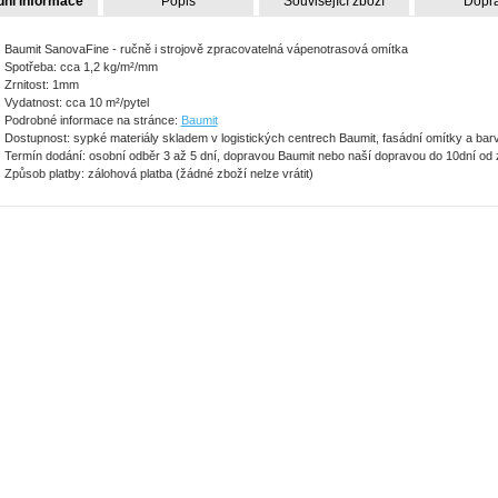
dní informace
Popis
Související zboží
Dopr
Baumit SanovaFine - ručně i strojově zpracovatelná vápenotrasová omítka
Spotřeba: cca 1,2 kg/m²/mm
Zrnitost: 1mm
Vydatnost: cca 10 m²/pytel
Podrobné informace na stránce:
Baumit
Dostupnost: sypké materiály skladem v logistických centrech Baumit, fasádní omítky a bar
Termín dodání: osobní odběr 3 až 5 dní, dopravou Baumit nebo naší dopravou do 10dní od
Způsob platby: zálohová platba (žádné zboží nelze vrátit)