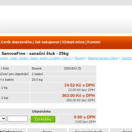
|
Ceník dopravného
|
Jak nakupovat
|
Výdejní místa
|
Kontakt
 SanovaFine - sanační štuk - 25kg
mítky, malty, omítky, štuky, potěry a stěrky, barvy
»
Baumit
»
Baumit sanace zdiva
»
Sanačn
 / Kód
Baumit
209140V-25
ožství pro objednání
1 balení
 v balení
25.0 kg
14.52 Kč s DPH
 1 kg
12.00 Kč bez DPH
363.00 Kč s DPH
 1 bal
300.00 Kč bez DPH
Objednávka
0.00 s DPH
0.00 bez DPH