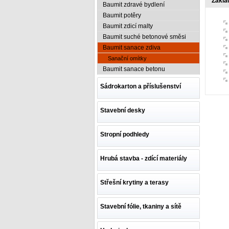
Zákla
Baumit zdravé bydlení
Baumit potěry
Baumit zdicí malty
Baumit suché betonové směsi
Baumit sanace zdiva
Sanační omítky
Baumit sanace betonu
Sádrokarton a příslušenství
Stavební desky
Stropní podhledy
Hrubá stavba - zdící materiály
Střešní krytiny a terasy
Stavební fólie, tkaniny a sítě