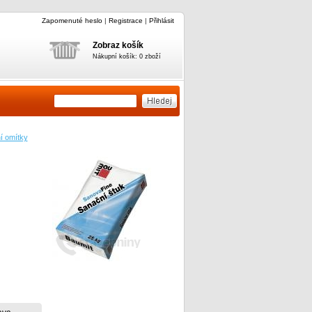
Zapomenuté heslo
|
Registrace
|
Přihlásit
Zobraz košík
Nákupní košík: 0 zboží
í omítky