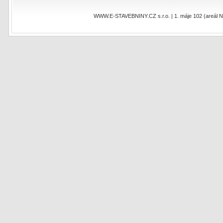
WWW.E-STAVEBNINY.CZ s.r.o. | 1. máje 102 (areál NEO