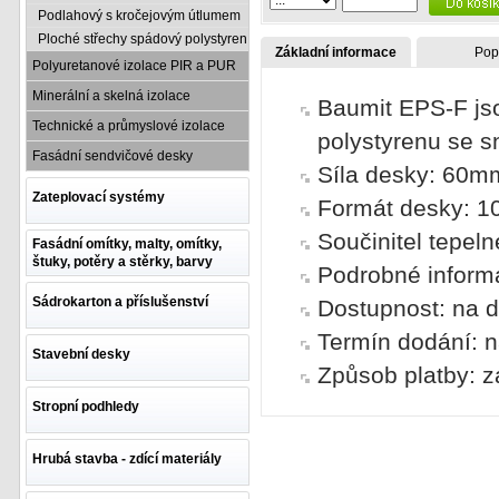
Podlahový s kročejovým útlumem
Ploché střechy spádový polystyren
Základní informace
Pop
Polyuretanové izolace PIR a PUR
Minerální a skelná izolace
Baumit EPS-F jso
Technické a průmyslové izolace
polystyrenu se s
Fasádní sendvičové desky
Síla desky: 60m
Zateplovací systémy
Formát desky: 
Součinitel tepel
Fasádní omítky, malty, omítky,
štuky, potěry a stěrky, barvy
Podrobné inform
Sádrokarton a příslušenství
Dostupnost: na d
Termín dodání: n
Stavební desky
Způsob platby: z
Stropní podhledy
Hrubá stavba - zdící materiály