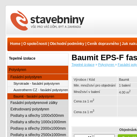
Tepelné izolace -
Polystyren - Fasádní
polystyren - Baumit -
Home
|
O společnosti
|
Obchodní podmínky
|
Ceník dopravného
|
Jak nak
fasádní polystyren |
www.e-stavebniny.cz
Baumit EPS-F fas
Tepelné izolace
Tepelné izolace
»
Polystyren
»
Fasádní poly
Polystyren
Fasádní polystyren
Výrobce / Kód
Baumit
Styrotrade - fasádní polystyren
Min. množství pro objednání
1 balení
Austrotherm CZ - fasádní polystyren
2
Množství v balení
4.00 m
Baumit - fasádní polystyren
2
Cena za 1 m
Fasádní polystyrenové zátky
Extrudovaný polystyren
3
Cena za 1 m
Podlahy a střechy 1000x500mm
Podlahy a střechy 1000x1000mm
Podlavy a střechy 2000x1000mm
Objednávk
Podlahy a střechy 2500x1000mm