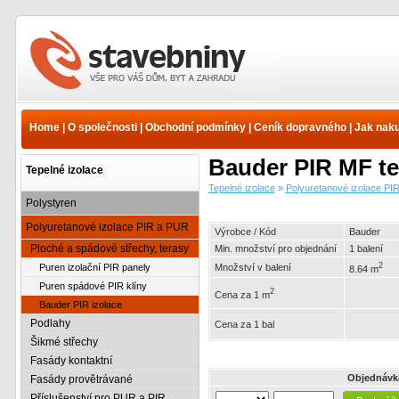
Tepelné izolace -
Polyuretanové izolace PIR
a PUR - Ploché a spádové
Home
|
O společnosti
|
Obchodní podmínky
|
Ceník dopravného
|
Jak nak
střechy, terasy - Bauder
PIR izolace | www.e-
Bauder PIR MF te
stavebniny.cz
Tepelné izolace
Tepelné izolace
»
Polyuretanové izolace PI
Polystyren
Polyuretanové izolace PIR a PUR
Výrobce / Kód
Bauder
Ploché a spádové střechy, terasy
Min. množství pro objednání
1 balení
2
Puren izolační PIR panely
Množství v balení
8.64 m
Puren spádové PIR klíny
2
Cena za 1 m
Bauder PIR izolace
Podlahy
Cena za 1 bal
Šikmé střechy
Fasády kontaktní
Objednávk
Fasády provětrávané
Příslušenství pro PUR a PIR