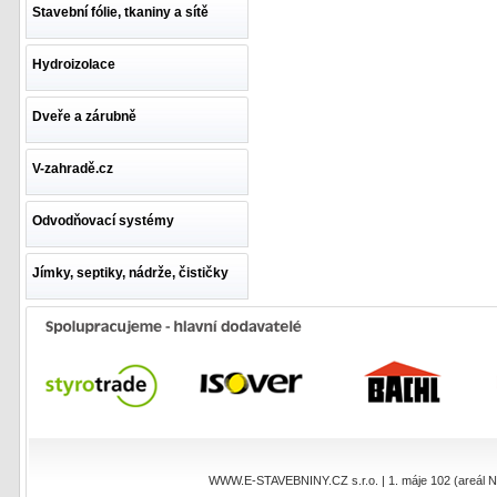
Stavební fólie, tkaniny a sítě
Hydroizolace
Dveře a zárubně
V-zahradě.cz
Odvodňovací systémy
Jímky, septiky, nádrže, čističky
WWW.E-STAVEBNINY.CZ s.r.o. | 1. máje 102 (areál NEO