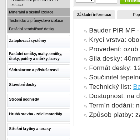
izolace
Minerální a skelná izolace
Základní informace
Pop
Technické a průmyslové izolace
Bauder PIR MF - 
Fasádní sendvičové desky
Krycí vrstva: ob
Zateplovací systémy
Provedení: ozub
Fasádní omítky, malty, omítky,
Síla desky: 40m
štuky, potěry a stěrky, barvy
Formát desky: 1
Sádrokarton a příslušenství
Součinitel tepel
Stavební desky
Technický list:
Ba
Dostupnost: na d
Stropní podhledy
Termín dodání: n
Způsob platby: z
Hrubá stavba - zdící materiály
Střešní krytiny a terasy